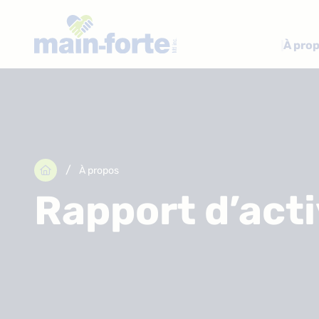
À pro
/

À propos
Rapport d’act