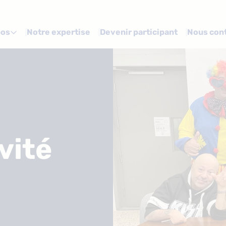
pos
Notre expertise
Devenir participant
Nous con

ivité