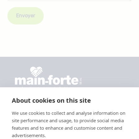
Main-Forte Montréal Inc.
7381 rue Saint-Hubert, Montréal, QC H2R 2N4
About cookies on this site
514 593-6129

We use cookies to collect and analyse information on
contact@mainfortemontreal.org

site performance and usage, to provide social media
features and to enhance and customise content and
Politique de confidentialité
advertisements.
Horaire